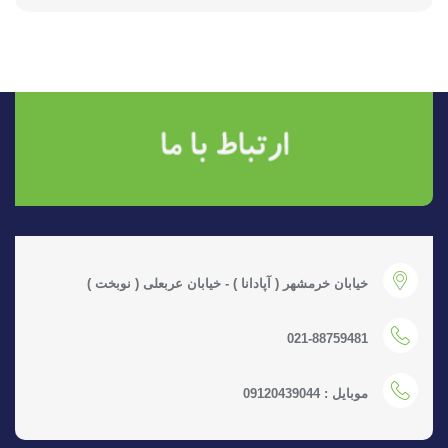
خیابان خرمشهر ( آپادانا ) - خیابان عربعلی ( نوبخت )
021-88759481
موبایل : 09120439044