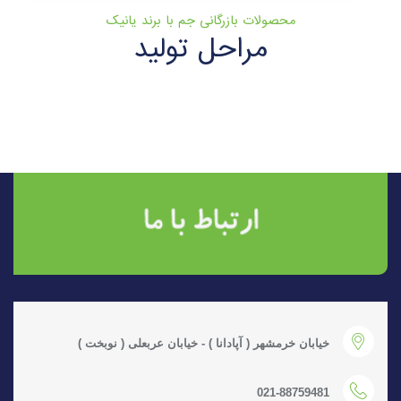
محصولات بازرگانی جم با برند یانیک
مراحل تولید
خیابان خرمشهر ( آپادانا ) - خیابان عربعلی ( نوبخت )
021-88759481