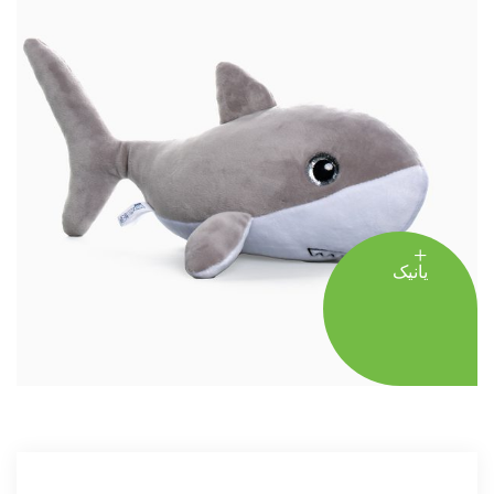
یانیک