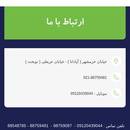
خیابان خرمشهر ( آپادانا ) - خیابان عربعلی ( نوبخت )
021-88759481
موبایل : 09120439044
تلفن تماس : 09120439044 - 88759087 - 88759481 - 88548785