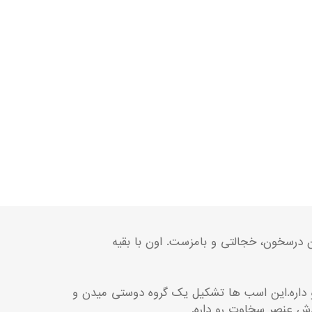
، اون درسخون، خجالتی و بامزست. اون با بقیه
 همیشه هوای دوستای صمیمیشو یعنی راریتی RARITY، رینبو دش RAINBOW DASH پینکی پای PINKIE PIE رو داره.این اسب ها تشکیل یک گروه دوستی میدن و
 دش عنصر سخاوت رو داره.