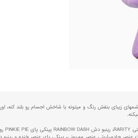
ل داره با چشمهای زیبای بنفش رنگ و میتونه با شاخش اجسام رو بلند کنه
توالایت
 عنصر جادو،راریتی عنصر مهربونی، پینکی پای عنصر خنده و رینبو