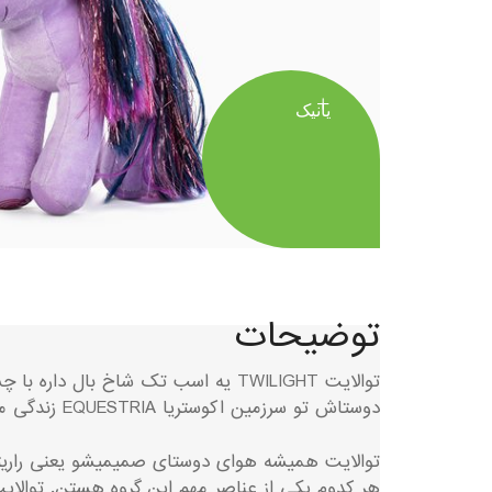
یانیک
توضیحات
توالایت TWILIGHT یه اسب تک شاخ با
دوستاش تو سرزمین اکوستریا EQUESTRIA زندگی میکنه.
هر کدوم یکی از عناصر مهم این گروه هستن. توالایت