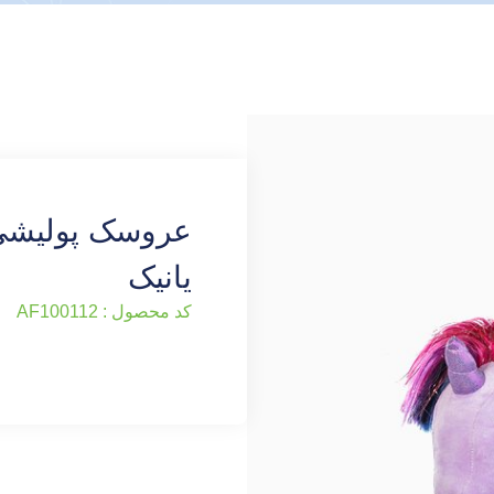
عروسک پولیشی 
یانیک
کد محصول : AF100112