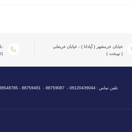
خیابان خرمشهر ( آپادانا ) - خیابان عربعلی
1-
( نوبخت )
81
تلفن تماس : 09120439044 - 88759087 - 88759481 - 88548785