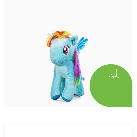
یانیک