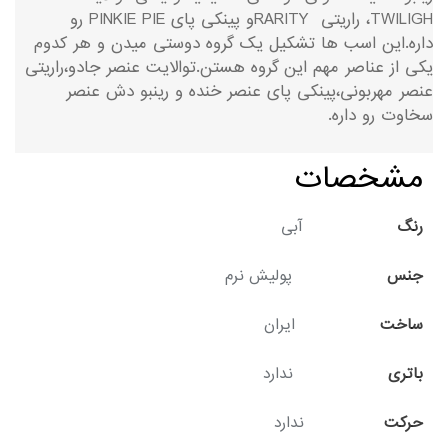
TWILIGH، راریتی RARITYو پینکی پای PINKIE PIE رو
داره.این اسب ها تشکیل یک گروه دوستی میدن و هر کدوم
یکی از عناصر مهم این گروه هستن.توالایت عنصر جادو،راریتی
عنصر مهربونی،پینکی پای عنصر خنده و رینبو دش عنصر
سخاوت رو داره.
مشخصات
رنگ
آبی
جنس
پولیش نرم
ساخت
ایران
باتری
ندارد
حرکت
ندارد