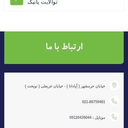
توالایت یانیک
خیابان خرمشهر ( آپادانا ) - خیابان عربعلی ( نوبخت )
021-88759481
موبایل : 09120439044