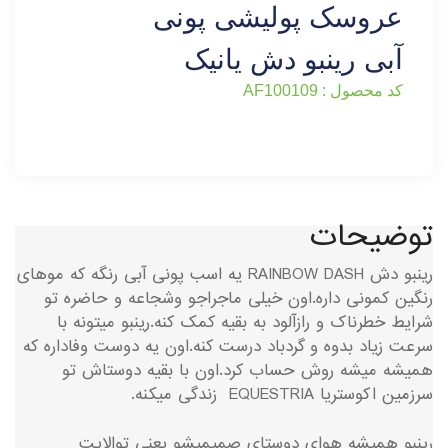
عروسک پولیشی پونی
آبی رینبو دش یانیک
کد محصول : AF100109
توضیحات
رینبو دش RAINBOW DASH یه اسب پونی آبی رنگه که موهای
رنگین کمونی داره.اون خیلی ماجراجو وشجاعه و حاضره تو
شرایط خطرناک و رازآلود به بقیه کمک کنه.رینبو میتونه با
سرعت زیاد بدوه و گردباد درست کنه.اون یه دوست وفاداره که
همیشه میشه روش حساب کرد.اون با بقیه دوستاش تو
سرزمین اکوستریا EQUESTRIA زندگی میکنه.
رینبو همیشه هوای دوستای صمیمیشو یعنی توالایت