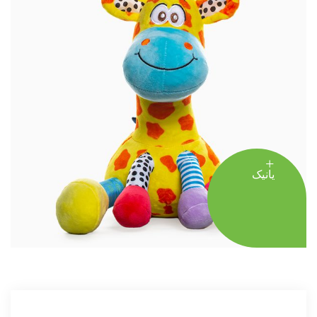
یانیک