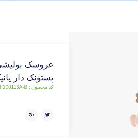
عروسک پولیشی 
پستونک دار یانی
کد محصول : AF100113A-B