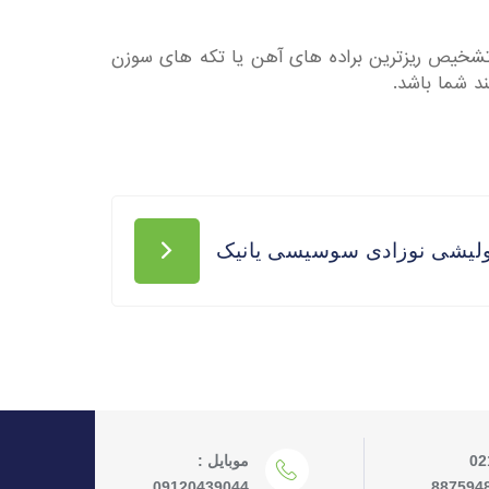
ه تشخیص ریزترین براده های آهن یا تکه های سوزن
د شما باشد.
لیشی نوزادی سوسیسی یانیک
02
موبایل :
09120439044
887594