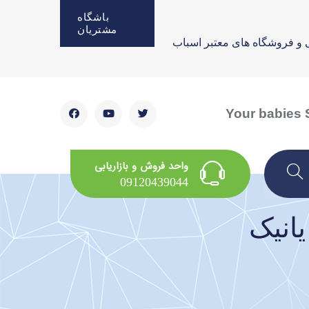
باشگاه
مشتریان
 و فروشگاه های معتبر اسباب
Your babies S
واحد فروش و بازاریابی
09120439044
انیک