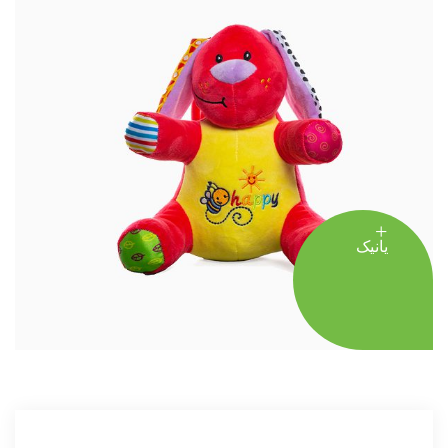
یانیک