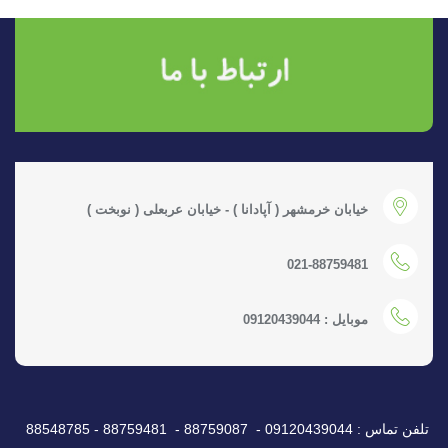
خیابان خرمشهر ( آپادانا ) - خیابان عربعلی ( نوبخت )
021-88759481
موبایل : 09120439044
تلفن تماس : 09120439044 - 88759087 - 88759481 - 88548785