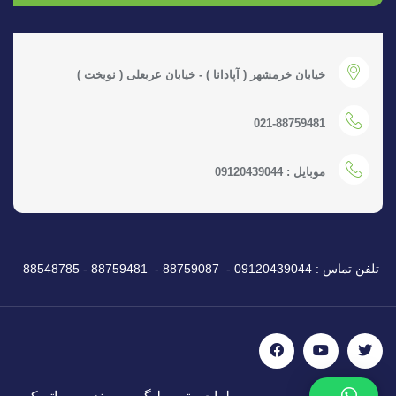
خیابان خرمشهر ( آپادانا ) - خیابان عربعلی ( نوبخت )
021-88759481
موبایل : 09120439044
تلفن تماس : 09120439044 - 88759087 - 88759481 - 88548785