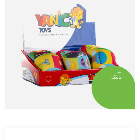
یانیک