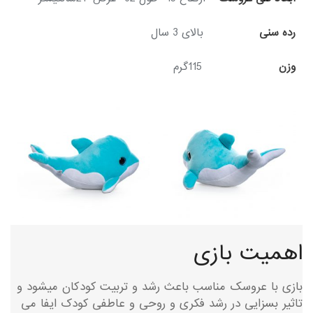
رده سنی
بالای 3 سال
وزن
115گرم
اهمیت بازی
بازی با عروسک مناسب باعث رشد و تربیت کودکان میشود و
تاثیر بسزایی در رشد فکری و روحی و عاطفی کودک ایفا می