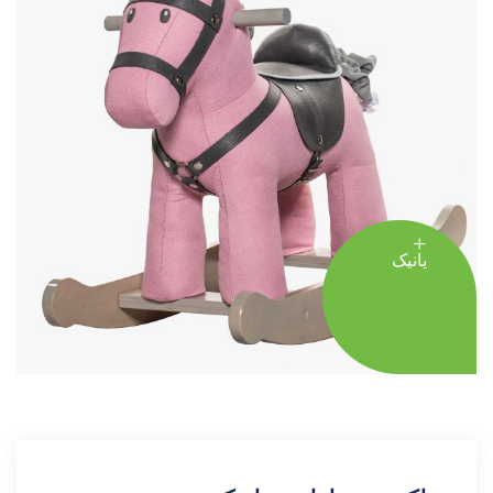
یانیک