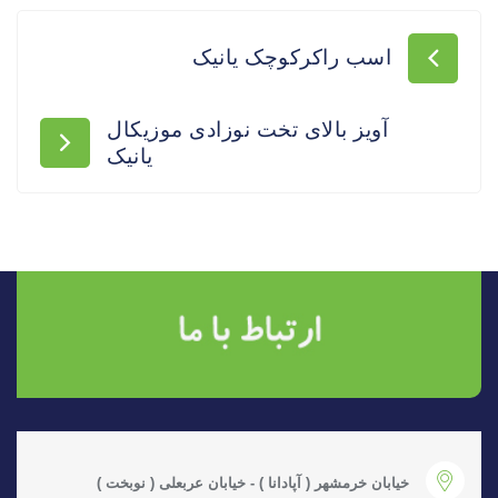
اسب راکرکوچک یانیک
آویز بالای تخت نوزادی موزیکال
یانیک
خیابان خرمشهر ( آپادانا ) - خیابان عربعلی ( نوبخت )